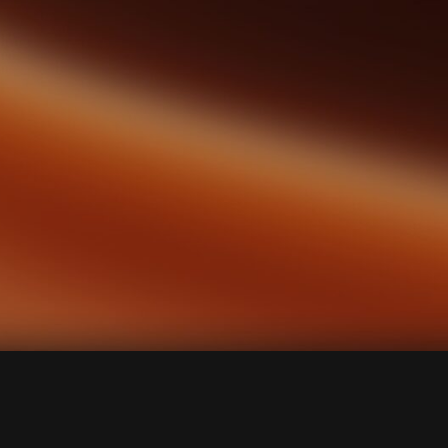
ИП Шафеева Ирина Александровна
ИНН 026505015764
ОГРНИП 325508100595622
Все права на сайте защищены. 2026
РОД.ДОМ.
Политика конфиденциальности
Оферта
Согласие на обработку данных